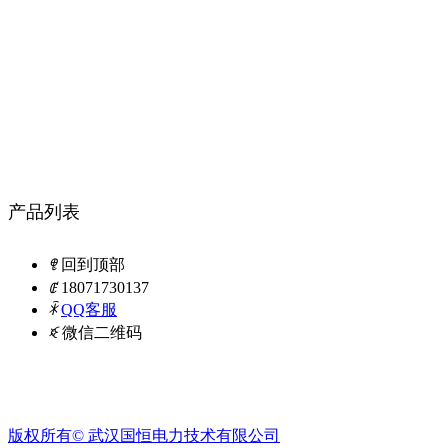
产品列表
ꁸ
回到顶部
ꂅ
18071730137
ꁗ
QQ客服
ꀥ
微信二维码
版权所有©
武汉国恒电力技术有限公司