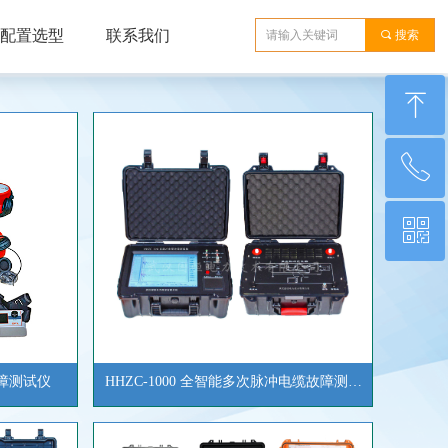
配置选型
联系我们
끠
搜索
ꁸ
ꂅ
回到顶部
ꀥ
18071730137
微信二维码
故障测试仪
HHZC-1000 全智能多次脉冲电缆故障测试
系统