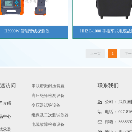
H3900W 智能管线探测仪
HHZC-1000 手推车式电缆
上一页
1
下一
速访问
联系我们
串联谐振耐压装置
高压绝缘检测设备
公司：
武汉国
司介绍
变压器试验设备
电话：
027-81
继保及二次测试仪器
品中心
邮箱：
363839
电缆故障检修设备
试承装
地址：
湖北省